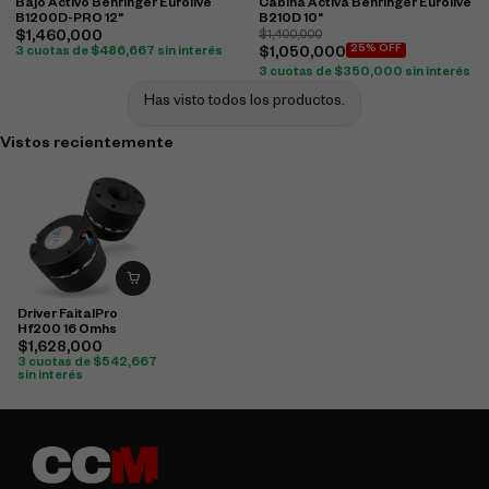
Bajo Activo Behringer Eurolive
Cabina Activa Behringer Eurolive
B1200D-PRO 12"
B210D 10"
$
1,460,000
$
1,400,000
25% OFF
3 cuotas de
$
486,667
sin interés
$
1,050,000
3 cuotas de
$
350,000
sin interés
Has visto todos los productos.
Vistos recientemente
Driver FaitalPro
Hf200 16 Omhs
$
1,628,000
3 cuotas de
$
542,667
sin interés