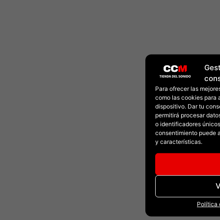
Gest
con
Para ofrecer las mejore
como las cookies para 
dispositivo. Dar tu con
permitirá procesar dat
o identificadores únicos 
consentimiento puede a
y características.
V
Política