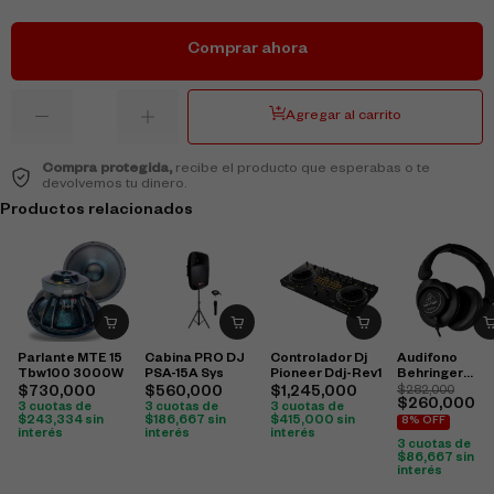
Comprar ahora
Agregar al carrito
Compra protegida,
recibe el producto que esperabas o te
devolvemos tu dinero.
Productos relacionados
Parlante MTE 15
Cabina PRO DJ
Controlador Dj
Audifono
Tbw100 3000W
PSA-15A Sys
Pioneer Ddj-Rev1
Behringer
Hpx6000
$
730,000
$
560,000
$
1,245,000
$
282,000
$
260,000
3 cuotas de
3 cuotas de
3 cuotas de
$
243,334
sin
$
186,667
sin
$
415,000
sin
8% OFF
interés
interés
interés
3 cuotas de
$
86,667
sin
interés