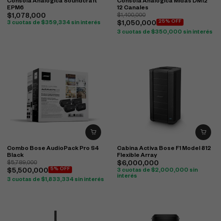
Consola Analógica Soundcraft
Consola Analógica Midas DM12
EPM6
12 Canales
$
1,078,000
$
1,400,000
25% OFF
3 cuotas de
$
359,334
sin interés
$
1,050,000
3 cuotas de
$
350,000
sin interés
Combo Bose AudioPack Pro S4
Cabina Activa Bose F1 Model 812
Black
Flexible Array
$
5,789,000
$
6,000,000
5% OFF
$
5,500,000
3 cuotas de
$
2,000,000
sin
interés
3 cuotas de
$
1,833,334
sin interés