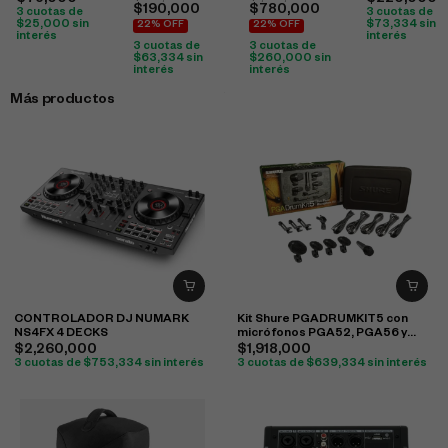
$
75,000
$
220,000
$
190,000
$
780,000
3 cuotas de
3 cuotas de
$
25,000
sin
$
73,334
sin
22% OFF
22% OFF
interés
interés
3 cuotas de
3 cuotas de
$
63,334
sin
$
260,000
sin
interés
interés
Más productos
CONTROLADOR DJ NUMARK
Kit Shure PGADRUMKIT5 con
NS4FX 4 DECKS
micrófonos PGA52, PGA56 y
PGA57 para batería
$
2,260,000
$
1,918,000
3 cuotas de
$
753,334
sin interés
3 cuotas de
$
639,334
sin interés