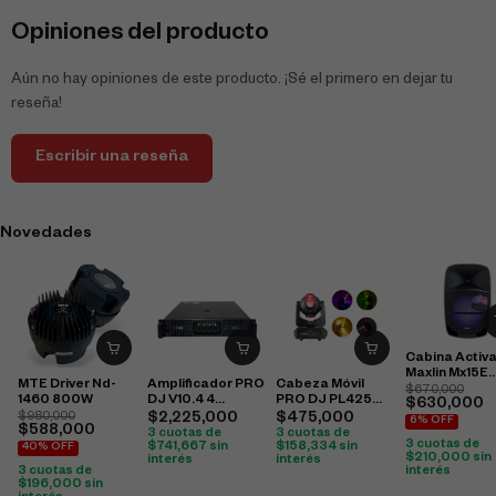
Opiniones del producto
Aún no hay opiniones de este producto. ¡Sé el primero en dejar tu
reseña!
Escribir una reseña
Novedades
Cabina Activ
Maxlin Mx15E
MTE Driver Nd-
Amplificador PRO
Cabeza Móvil
960W
$
670,000
1460 800W
DJ V10.4 4
PRO DJ PL425
$
630,000
Canales 1500 W a
Laser
$
980,000
$
2,225,000
$
475,000
6% OFF
$
588,000
4 Ω / 3000 W
3 cuotas de
3 cuotas de
3 cuotas de
Bridge
$
741,667
sin
$
158,334
sin
40% OFF
$
210,000
sin
interés
interés
interés
3 cuotas de
$
196,000
sin