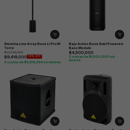
Sistema Line Array Bose L1 Pro16
Bajo Activo Bose Sub1 Powered
Torre
Bass Module
$
10,702,000
$
4,500,000
12% OFF
$
9,418,000
3 cuotas de
$
1,500,000
sin
interés
3 cuotas de
$
3,139,334
sin interés