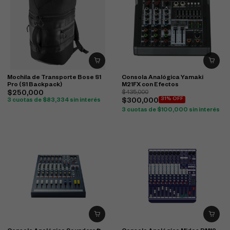
Mochila de Transporte Bose S1
Consola Analógica Yamaki
Pro (S1 Backpack)
M21FX con Efectos
$
250,000
$
435,000
31% OFF
3 cuotas de
$
83,334
sin interés
$
300,000
3 cuotas de
$
100,000
sin interés