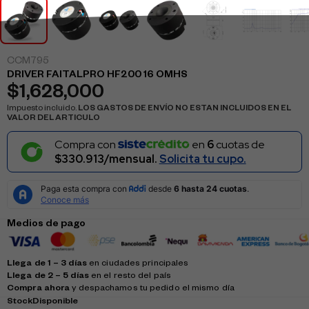
CCM795
DRIVER FAITALPRO HF200 16 OMHS
$
1,628,000
Impuesto incluido.
LOS GASTOS DE ENVÍO NO ESTAN INCLUIDOS EN EL
VALOR DEL ARTICULO
Compra con
en
6
cuotas de
$330.913/mensual.
Solicita tu cupo.
Medios de pago
Llega de 1 – 3 días
en ciudades principales
Llega de 2 – 5 días
en el resto del país
Compra ahora
y despachamos tu pedido el mismo día
Stock
Disponible