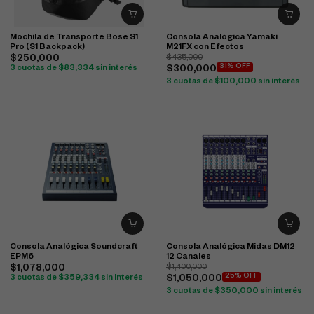
Mochila de Transporte Bose S1
Consola Analógica Yamaki
Pro (S1 Backpack)
M21FX con Efectos
$
250,000
$
435,000
31% OFF
3 cuotas de
$
83,334
sin interés
$
300,000
3 cuotas de
$
100,000
sin interés
Consola Analógica Soundcraft
Consola Analógica Midas DM12
EPM6
12 Canales
$
1,078,000
$
1,400,000
25% OFF
3 cuotas de
$
359,334
sin interés
$
1,050,000
3 cuotas de
$
350,000
sin interés