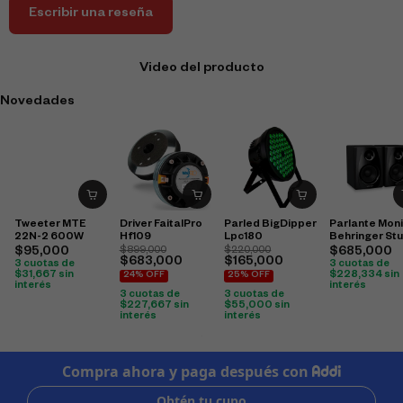
Escribir una reseña
Video del producto
Novedades
Tweeter MTE
Driver FaitalPro
Parled BigDipper
Parlante Moni
22N-2 600W
Hf109
Lpc180
Behringer St
50Usb
$
95,000
$
899,000
$
220,000
$
685,000
$
683,000
$
165,000
3 cuotas de
3 cuotas de
$
31,667
sin
$
228,334
sin
24% OFF
25% OFF
interés
interés
3 cuotas de
3 cuotas de
$
227,667
sin
$
55,000
sin
interés
interés