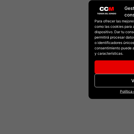
Gest
con
Para ofrecer las mejore
como las cookies para 
dispositivo. Dar tu con
permitirá procesar dat
o identificadores únicos 
consentimiento puede a
y características.
V
Política