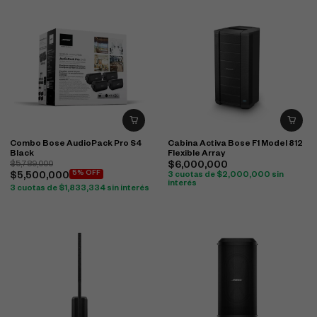
Combo Bose AudioPack Pro S4
Cabina Activa Bose F1 Model 812
Black
Flexible Array
$
5,789,000
$
6,000,000
5% OFF
$
5,500,000
3 cuotas de
$
2,000,000
sin
interés
3 cuotas de
$
1,833,334
sin interés