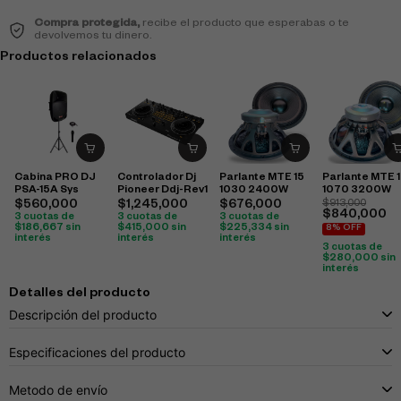
Compra protegida,
recibe el producto que esperabas o te
devolvemos tu dinero.
Productos relacionados
Cabina PRO DJ
Controlador Dj
Parlante MTE 15
Parlante MTE 
PSA-15A Sys
Pioneer Ddj-Rev1
1030 2400W
1070 3200W
$
560,000
$
1,245,000
$
676,000
$
913,000
$
840,000
3 cuotas de
3 cuotas de
3 cuotas de
$
186,667
sin
$
415,000
sin
$
225,334
sin
8% OFF
interés
interés
interés
3 cuotas de
$
280,000
sin
interés
Detalles del producto
Descripción del producto
Especificaciones del producto
Metodo de envío