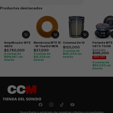
Productos destacados
Amplificador MTE
Membrana MTE 15
Columna De 10
Parlante MTE
4800
- 18 Tbw100 Mt15
0870 700W
$
120,000
$
2,750,000
$
37,000
$
223,000
3 cuotas de
$
165,000
3 cuotas de
3 cuotas de
$
40,000
sin
$
916,667
sin
$
12,334
sin
interés
26% OFF
interés
interés
3 cuotas de
$
55,000
sin
interés
Suscríbete y entérate de nuestras ofertas y novedades