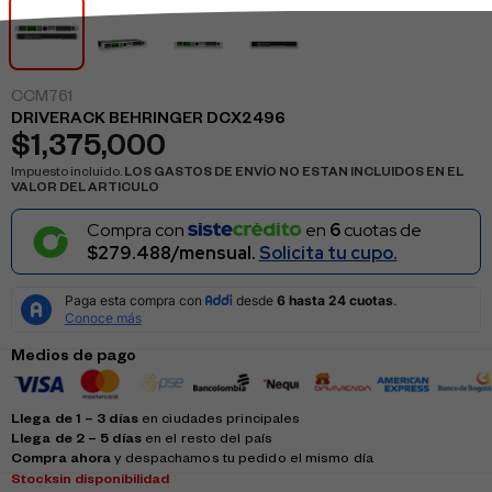
CCM761
DRIVERACK BEHRINGER DCX2496
$
1,375,000
Impuesto incluido.
LOS GASTOS DE ENVÍO NO ESTAN INCLUIDOS EN EL
VALOR DEL ARTICULO
Compra con
en
6
cuotas de
$279.488/mensual.
Solicita tu cupo.
Medios de pago
Llega de 1 – 3 días
en ciudades principales
Llega de 2 – 5 días
en el resto del país
Compra ahora
y despachamos tu pedido el mismo día
Stock
sin disponibilidad