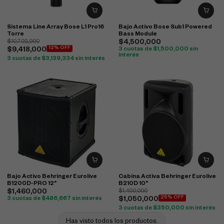
Sistema Line Array Bose L1 Pro16
Bajo Activo Bose Sub1 Powered
Torre
Bass Module
$
10,702,000
$
4,500,000
12% OFF
$
9,418,000
3 cuotas de
$
1,500,000
sin
interés
3 cuotas de
$
3,139,334
sin interés
Bajo Activo Behringer Eurolive
Cabina Activa Behringer Eurolive
B1200D-PRO 12"
B210D 10"
$
1,460,000
$
1,400,000
25% OFF
3 cuotas de
$
486,667
sin interés
$
1,050,000
3 cuotas de
$
350,000
sin interés
Has visto todos los productos.