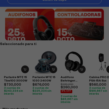
Seleccionado para ti
Parlante MTE 15
Parlante MTE 15
Audifono
Cabina PRO 
Tbw100 3000W
1030 2400W
Behringer
PSA-15A Sys
Hpx6000
$
730,000
$
676,000
$
282,000
$
560,000
$
260,000
3 cuotas de
3 cuotas de
3 cuotas de
$
243,334
sin
$
225,334
sin
$
186,667
sin
8% OFF
interés
interés
interés
3 cuotas de
$
86,667
sin
interés