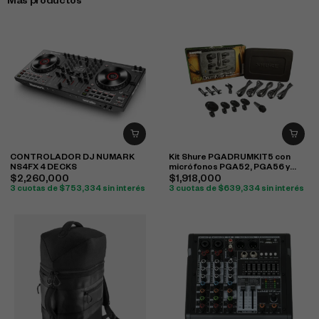
Más productos
CONTROLADOR DJ NUMARK
Kit Shure PGADRUMKIT5 con
NS4FX 4 DECKS
micrófonos PGA52, PGA56 y
PGA57 para batería
$
2,260,000
$
1,918,000
3 cuotas de
$
753,334
sin interés
3 cuotas de
$
639,334
sin interés