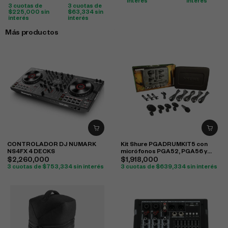
interés
interés
3 cuotas de
3 cuotas de
$
225,000
sin
$
63,334
sin
interés
interés
Más productos
CONTROLADOR DJ NUMARK
Kit Shure PGADRUMKIT5 con
NS4FX 4 DECKS
micrófonos PGA52, PGA56 y
PGA57 para batería
$
2,260,000
$
1,918,000
3 cuotas de
$
753,334
sin interés
3 cuotas de
$
639,334
sin interés