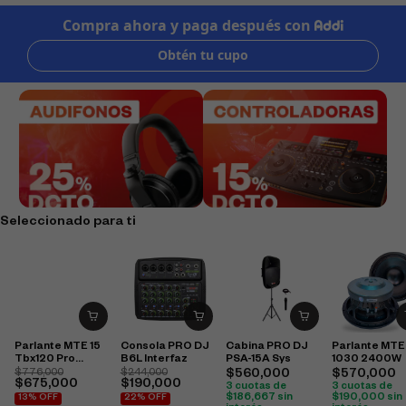
Seleccionado para ti
Parlante MTE 15
Consola PRO DJ
Cabina PRO DJ
Parlante MTE
Tbx120 Pro
B6L Interfaz
PSA-15A Sys
1030 2400W
2400W
$
776,000
$
244,000
$
560,000
$
570,000
$
675,000
$
190,000
3 cuotas de
3 cuotas de
$
186,667
sin
$
190,000
sin
13% OFF
22% OFF