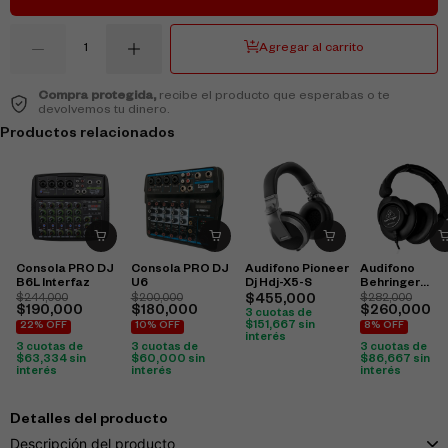
Agregar al carrito
Compra protegida,
recibe el producto que esperabas o te
devolvemos tu dinero.
Productos relacionados
Consola PRO DJ
Consola PRO DJ
Audifono Pioneer
Audifono
B6L Interfaz
U6
Dj Hdj-X5-S
Behringer
Hpx6000
$
244,000
$
200,000
$
455,000
$
282,000
$
190,000
$
180,000
$
260,000
3 cuotas de
$
151,667
sin
22% OFF
10% OFF
8% OFF
interés
3 cuotas de
3 cuotas de
3 cuotas de
$
63,334
sin
$
60,000
sin
$
86,667
sin
interés
interés
interés
Detalles del producto
Descripción del producto