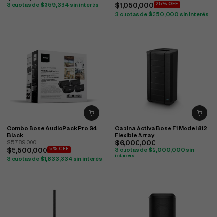
25% OFF
3 cuotas de
$
359,334
sin interés
$
1,050,000
3 cuotas de
$
350,000
sin interés
Combo Bose AudioPack Pro S4
Cabina Activa Bose F1 Model 812
Black
Flexible Array
$
5,789,000
$
6,000,000
5% OFF
$
5,500,000
3 cuotas de
$
2,000,000
sin
interés
3 cuotas de
$
1,833,334
sin interés