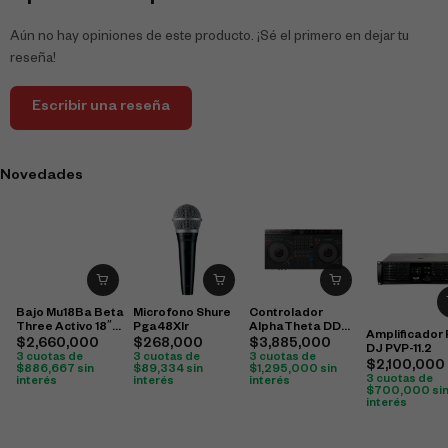
Aún no hay opiniones de este producto. ¡Sé el primero en dejar tu
reseña!
Escribir una reseña
Novedades
Bajo Mu18Ba Beta
Microfono Shure
Controlador
Three Activo 18″
Pga48Xlr
AlphaTheta DDJ-
Amplificador
500W
GRV6 4 canales
$
2,660,000
$
268,000
$
3,885,000
DJ PVP-11.2
3 cuotas de
3 cuotas de
3 cuotas de
$
2,100,000
$
886,667
sin
$
89,334
sin
$
1,295,000
sin
3 cuotas de
interés
interés
interés
$
700,000
si
interés