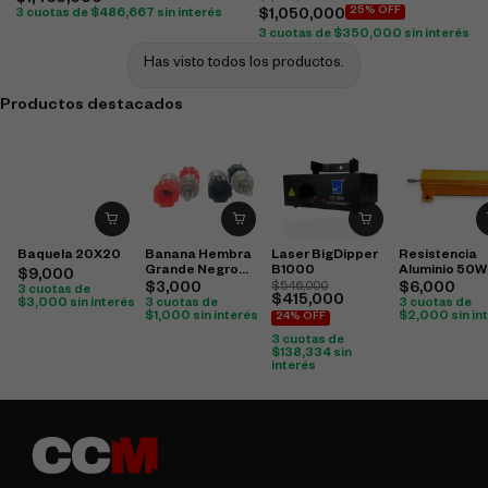
$
1,460,000
25% OFF
3 cuotas de
$
486,667
sin interés
$
1,050,000
3 cuotas de
$
350,000
sin interés
Has visto todos los productos.
Productos destacados
Baquela 20X20
Banana Hembra
Laser BigDipper
Resistencia
Grande Negro
B1000
Aluminio 50W
$
9,000
Rojo (Cobre)
$
3,000
$
546,000
$
6,000
3 cuotas de
$
415,000
$
3,000
sin interés
3 cuotas de
3 cuotas de
$
1,000
sin interés
$
2,000
sin in
24% OFF
3 cuotas de
$
138,334
sin
interés