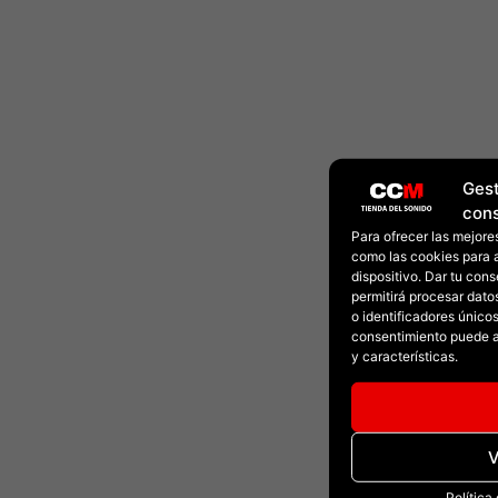
Gest
con
Para ofrecer las mejore
como las cookies para 
dispositivo. Dar tu con
permitirá procesar dat
o identificadores únicos 
consentimiento puede a
y características.
V
Política