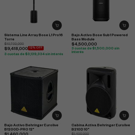
Sistema Line Array Bose L1 Pro16
Bajo Activo Bose Sub1 Powered
Torre
Bass Module
$
10,702,000
$
4,500,000
12% OFF
$
9,418,000
3 cuotas de
$
1,500,000
sin
interés
3 cuotas de
$
3,139,334
sin interés
Bajo Activo Behringer Eurolive
Cabina Activa Behringer Eurolive
B1200D-PRO 12"
B210D 10"
$
1,400,000