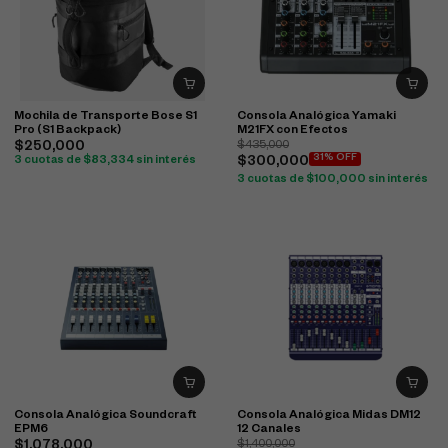
Mochila de Transporte Bose S1
Consola Analógica Yamaki
Pro (S1 Backpack)
M21FX con Efectos
$
250,000
$
435,000
31% OFF
3 cuotas de
$
83,334
sin interés
$
300,000
3 cuotas de
$
100,000
sin interés
Consola Analógica Soundcraft
Consola Analógica Midas DM12
EPM6
12 Canales
$
1,078,000
$
1,400,000