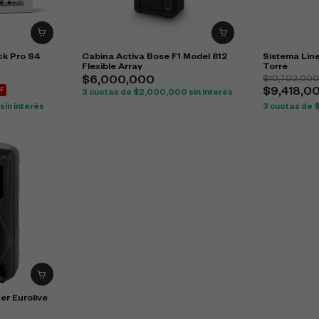
k Pro S4
Cabina Activa Bose F1 Model 812
Sistema Line
Flexible Array
Torre
$
10,702,00
$
6,000,000
F
$
9,418,0
3 cuotas de
$
2,000,000
sin interés
sin interés
3 cuotas de
er Eurolive