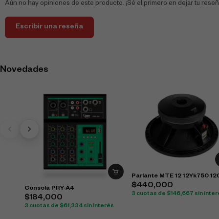
Aún no hay opiniones de este producto. ¡Sé el primero en dejar tu reseñ
Escribir una reseña
Novedades
Parlante MTE 12 12Yk750 1
$
440,000
Consola PRY-A4
3 cuotas de
$
146,667
sin inte
$
184,000
3 cuotas de
$
61,334
sin interés