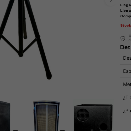
Llega 
Llega
Comp
Stoc
C
d
Det
Des
Esp
Met
¿Ti
¿Pu