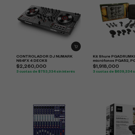
CONTROLADOR DJ NUMARK
Kit Shure PGADRUMK
NS4FX 4 DECKS
micrófonos PGA52, P
PGA57 para batería
$
2,260,000
$
1,918,000
3 cuotas de
$
753,334
sin interés
3 cuotas de
$
639,334
s