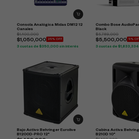
Consola Analógica Midas DM12 12
Combo Bose AudioPac
Canales
Black
$
1,400,000
$
5,789,000
$
1,050,000
25% OFF
$
5,500,000
5% OF
3 cuotas de
$
350,000
sin interés
3 cuotas de
$
1,833,334
Bajo Activo Behringer Eurolive
Cabina Activa Behring
B1200D-PRO 12"
B210D 10"