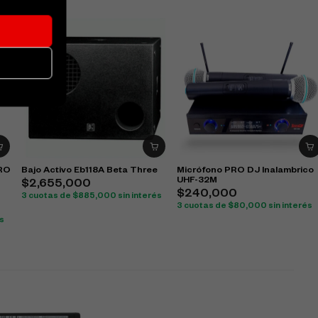
PRO
Bajo Activo Eb118A Beta Three
Micrófono PRO DJ Inalambrico
UHF-32M
$
2,655,000
$
240,000
3 cuotas de
$
885,000
sin interés
3 cuotas de
$
80,000
sin interés
és