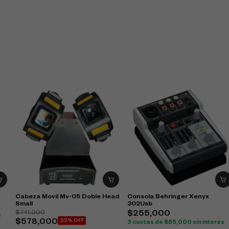
Cabeza Movil Mv-05 Doble Head
Consola Behringer Xenyx
Small
302Usb
$
741,000
$
255,000
s
$
578,000
22% OFF
3 cuotas de
$
85,000
sin interés