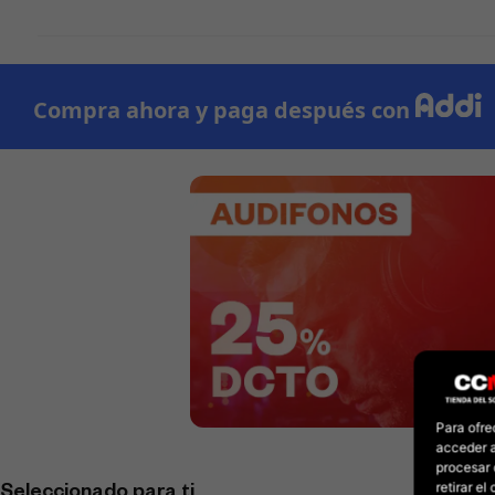
Para ofre
acceder a
procesar 
retirar e
Seleccionado para ti