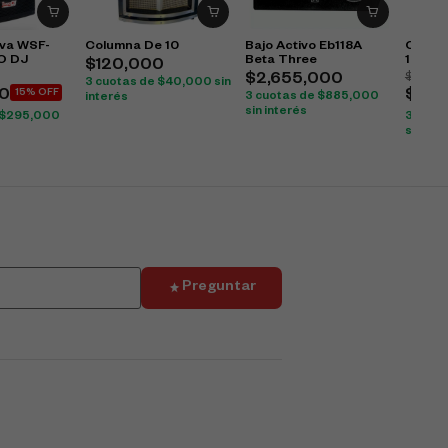
iva WSF-
Columna De 10
Bajo Activo Eb118A
Cabina
O DJ
Beta Three
15AUB
$
120,000
$
1,181
$
2,655,000
3 cuotas de
$
40,000
sin
0
15% OFF
$
1,0
3 cuotas de
$
885,000
interés
sin interés
$
295,000
3 cuot
sin int
Preguntar