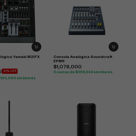
lógica Yamaki M21FX
Consola Analógica Soundcraft
EPM6
$
1,078,000
0
31% OFF
3 cuotas de
$
359,334
sin interés
$
100,000
sin interés