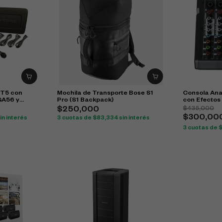
IT5 con
Mochila de Transporte Bose S1
Consola Ana
GA56 y
Pro (S1 Backpack)
con Efectos
$
435,000
$
250,000
$
300,00
in interés
3 cuotas de
$
83,334
sin interés
3 cuotas de