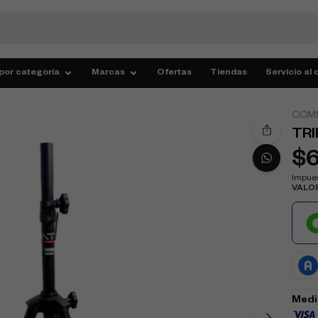
por categoría
Marcas
Ofertas
Tiendas
Servicio al 
CCM1
TRI
$
Impues
VALO
Medi