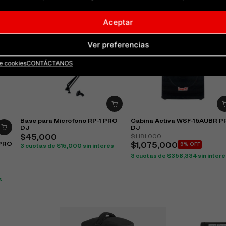
Aceptar
Ver preferencias
de cookies
CONTÁCTANOS
Base para Micrófono RP-1 PRO
Cabina Activa WSF-15AUBR 
DJ
DJ
$
1,181,000
$
45,000
 PRO
$
1,075,000
9% OFF
3 cuotas de
$
15,000
sin interés
3 cuotas de
$
358,334
sin inter
s