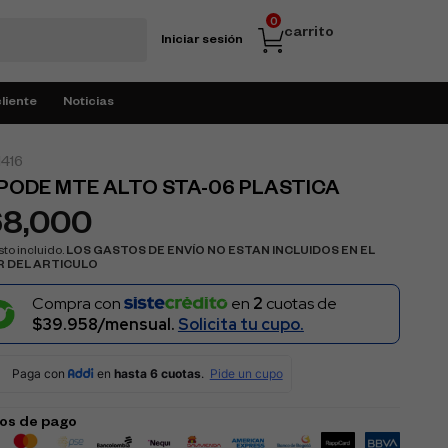
0
carrito
Iniciar sesión
cliente
Noticias
416
PODE MTE ALTO STA-06 PLASTICA
68,000
to incluido.
LOS GASTOS DE ENVÍO NO ESTAN INCLUIDOS EN EL
R DEL ARTICULO
Compra con
en
2
cuotas de
$39.958/mensual.
Solicita tu cupo.
os de pago