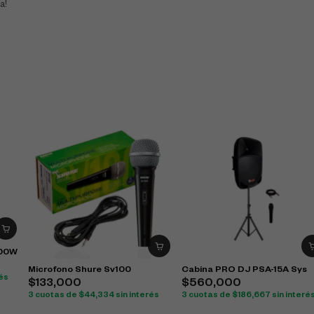
a!
200W
Microfono Shure Sv100
Cabina PRO DJ PSA-15A Sys
rés
$
133,000
$
560,000
3 cuotas de
$
44,334
sin interés
3 cuotas de
$
186,667
sin interé