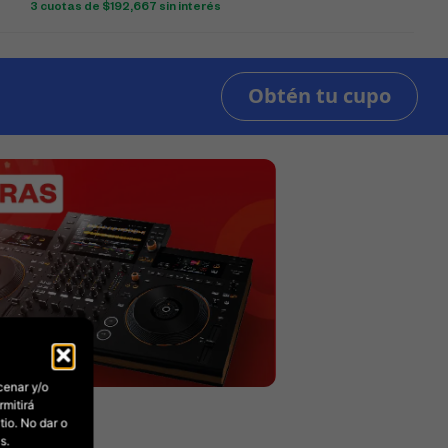
3 cuotas de
$
192,667
sin interés
cenar y/o
rmitirá
io. No dar o
s.