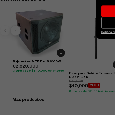
Política 
Bajo Activo MTE De 18 1000W
$
2,520,000
3 cuotas de
$
840,000
sin interés
Base para Cabina Extensor
DJ SP-14BS
$
43,000
$
40,000
7% OFF
3 cuotas de
$
13,334
sin interé
Más productos