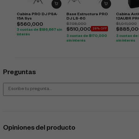
Cabina PRO DJ PSA-
Base Estructura PRO
Cabina Act
15A Sys
DJ LS-60
12AUBR PR
$
708,000
$
1,041,000
$
560,000
$
510,000
28% OFF
$
885,00
3 cuotas de
$
186,667
sin
interés
3 cuotas de
$
170,000
3 cuotas de
sin interés
sin interés
Preguntas
Opiniones del producto