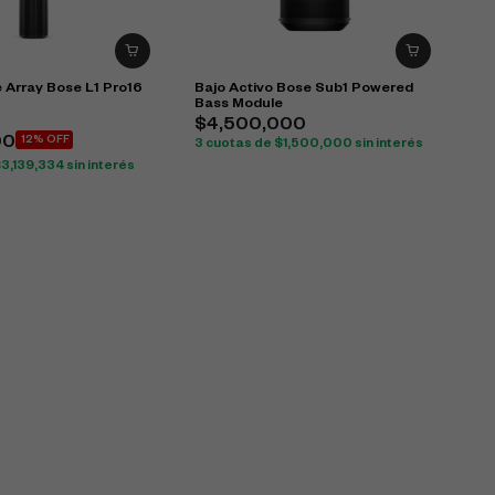
 Array Bose L1 Pro16
Bajo Activo Bose Sub1 Powered
Bass Module
0
$
4,500,000
00
12% OFF
3 cuotas de
$
1,500,000
sin interés
$
3,139,334
sin interés