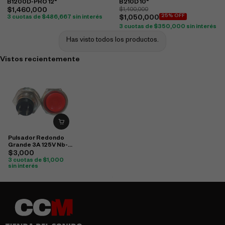
B1200D-PRO 12"
B210D 10"
$
1,460,000
$
1,400,000
25% OFF
3 cuotas de
$
486,667
sin interés
$
1,050,000
3 cuotas de
$
350,000
sin interés
Has visto todos los productos.
Vistos recientemente
Pulsador Redondo
Grande 3A 125V Nb-
805
$
3,000
3 cuotas de
$
1,000
sin interés