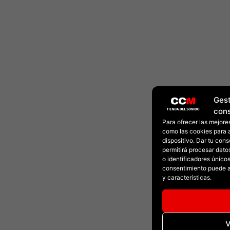
Gest
con
Para ofrecer las mejore
como las cookies para 
dispositivo. Dar tu con
permitirá procesar dat
o identificadores únicos 
consentimiento puede a
y características.
V