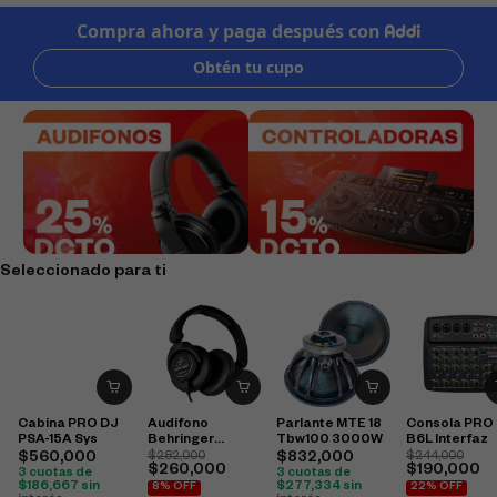
Seleccionado para ti
Cabina PRO DJ
Audifono
Parlante MTE 18
Consola PRO
PSA-15A Sys
Behringer
Tbw100 3000W
B6L Interfaz
Hpx6000
$
560,000
$
282,000
$
832,000
$
244,000
$
260,000
$
190,000
3 cuotas de
3 cuotas de
$
186,667
sin
$
277,334
sin
8% OFF
22% OFF