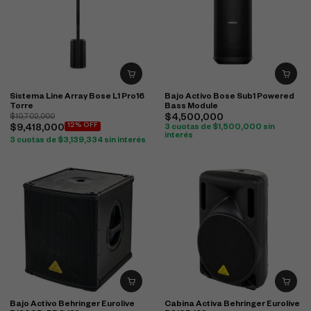
Sistema Line Array Bose L1 Pro16
Bajo Activo Bose Sub1 Powered
Torre
Bass Module
$
10,702,000
$
4,500,000
12% OFF
$
9,418,000
3 cuotas de
$
1,500,000
sin
interés
3 cuotas de
$
3,139,334
sin interés
Bajo Activo Behringer Eurolive
Cabina Activa Behringer Eurolive