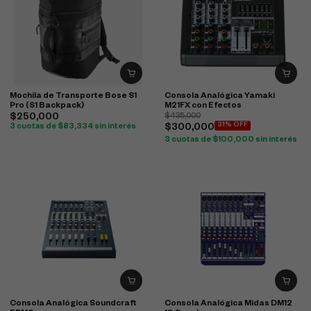
Mochila de Transporte Bose S1
Consola Analógica Yamaki
Pro (S1 Backpack)
M21FX con Efectos
$
250,000
$
435,000
31% OFF
3 cuotas de
$
83,334
sin interés
$
300,000
3 cuotas de
$
100,000
sin interés
Consola Analógica Soundcraft
Consola Analógica Midas DM12