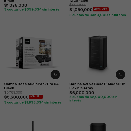
EPM6
12 Canales
$
1,078,000
$
1,400,000
25% OFF
3 cuotas de
$
359,334
sin interés
$
1,050,000
3 cuotas de
$
350,000
sin interés
Combo Bose AudioPack Pro S4
Cabina Activa Bose F1 Model 812
Black
Flexible Array
$
5,789,000
$
6,000,000
5% OFF
$
5,500,000
3 cuotas de
$
2,000,000
sin
interés
3 cuotas de
$
1,833,334
sin interés