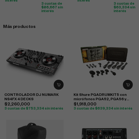
interés
interés
3 cuotas de
3 cuotas de
$
86,667
sin
$
63,334
sin
interés
interés
Más productos
CONTROLADOR DJ NUMARK
Kit Shure PGADRUMKIT5 con
NS4FX 4 DECKS
micrófonos PGA52, PGA56 y
PGA57 para batería
$
2,260,000
$
1,918,000
3 cuotas de
$
753,334
sin interés
3 cuotas de
$
639,334
sin interés