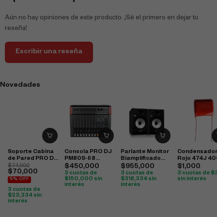
Aún no hay opiniones de este producto. ¡Sé el primero en dejar tu
reseña!
Escribir una reseña
Novedades
Soporte Cabina
Consola PRO DJ
Parlante Monitor
Condensado
de Pared PRO DJ
PM80S-II 8
Biamplificado
Rojo 474J 4
SP35H
Canales Análoga
Behringer K8
Cbb22
$
74,000
$
450,000
$
955,000
$
1,000
$
70,000
Bluetooth / USB
3 cuotas de
3 cuotas de
3 cuotas de
$
$
150,000
sin
$
318,334
sin
sin interés
5% OFF
interés
interés
3 cuotas de
$
23,334
sin
interés