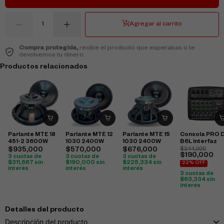
Agregar al carrito
Compra protegida,
recibe el producto que esperabas o te
devolvemos tu dinero.
Productos relacionados
Parlante MTE 18
Parlante MTE 12
Parlante MTE 15
Consola PRO 
451-2 3600W
1030 2400W
1030 2400W
B6L Interfaz
$
935,000
$
570,000
$
676,000
$
244,000
$
190,000
3 cuotas de
3 cuotas de
3 cuotas de
$
311,667
sin
$
190,000
sin
$
225,334
sin
22% OFF
interés
interés
interés
3 cuotas de
$
63,334
sin
interés
Detalles del producto
Descripción del producto