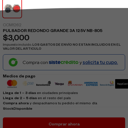
CCM1262
PULSADOR REDONDO GRANDE 3A 125V NB-805
$
3,000
Impuesto incluido.
LOS GASTOS DE ENVÍO NO ESTAN INCLUIDOS EN EL
VALOR DEL ARTICULO
Compra con
y
solicita tu cupo.
Medios de pago
Llega de 1 – 3 días
en ciudades principales
Llega de 2 – 5 días
en el resto del país
Compra ahora
y despachamos tu pedido el mismo día
Stock
Disponible
Comprar ahora