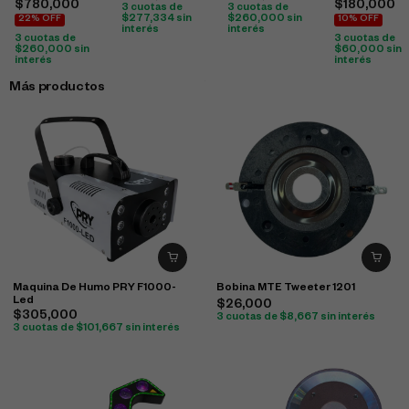
$
780,000
$
180,000
3 cuotas de
3 cuotas de
$
277,334
sin
$
260,000
sin
22% OFF
10% OFF
interés
interés
3 cuotas de
3 cuotas de
$
260,000
sin
$
60,000
sin
interés
interés
Más productos
Maquina De Humo PRY F1000-
Bobina MTE Tweeter 1201
Led
$
26,000
$
305,000
3 cuotas de
$
8,667
sin interés
3 cuotas de
$
101,667
sin interés