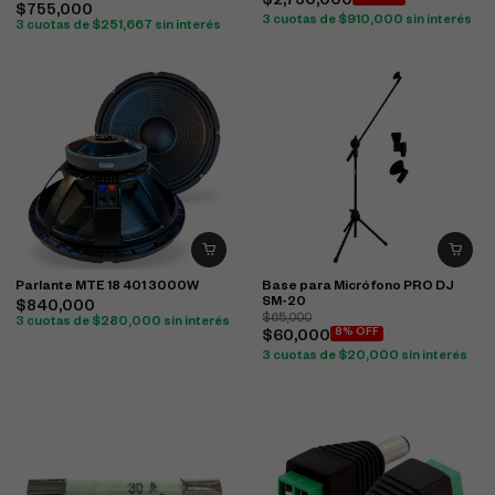
$
2,730,000
$
755,000
3 cuotas de
$
910,000
sin interés
3 cuotas de
$
251,667
sin interés
Parlante MTE 18 401 3000W
Base para Micrófono PRO DJ
SM-20
$
840,000
$
65,000
3 cuotas de
$
280,000
sin interés
8% OFF
$
60,000
3 cuotas de
$
20,000
sin interés