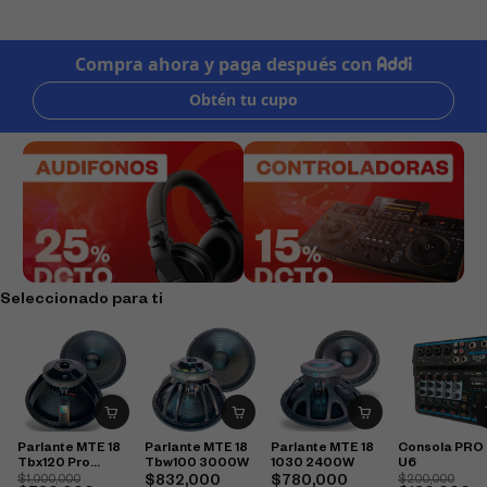
Seleccionado para ti
Parlante MTE 18
Parlante MTE 18
Parlante MTE 18
Consola PRO
Tbx120 Pro
Tbw100 3000W
1030 2400W
U6
2400W
$
1,000,000
$
832,000
$
780,000
$
200,000