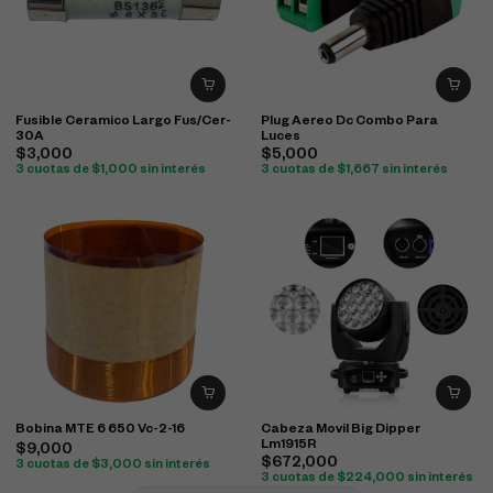
Fusible Ceramico Largo Fus/Cer-
Plug Aereo Dc Combo Para
30A
Luces
$
3,000
$
5,000
3 cuotas de
$
1,000
sin interés
3 cuotas de
$
1,667
sin interés
Bobina MTE 6 650 Vc-2-16
Cabeza Movil Big Dipper
Lm1915R
$
9,000
$
672,000
3 cuotas de
$
3,000
sin interés
3 cuotas de
$
224,000
sin interés