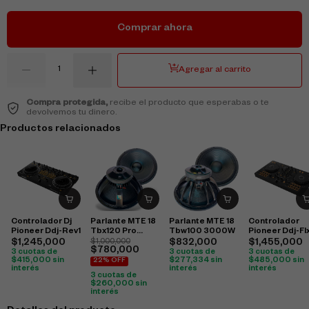
Comprar ahora
Agregar al carrito
Compra protegida,
recibe el producto que esperabas o te
devolvemos tu dinero.
Productos relacionados
Controlador Dj
Parlante MTE 18
Parlante MTE 18
Controlador
Pioneer Ddj-Rev1
Tbx120 Pro
Tbw100 3000W
Pioneer Ddj-Fl
2400W
$
1,245,000
$
1,000,000
$
832,000
$
1,455,000
$
780,000
3 cuotas de
3 cuotas de
3 cuotas de
$
415,000
sin
$
277,334
sin
$
485,000
sin
22% OFF
interés
interés
interés
3 cuotas de
$
260,000
sin
interés