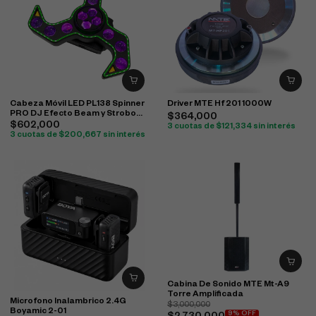
Cabeza Móvil LED PL138 Spinner
Driver MTE Hf 201 1000W
PRO DJ Efecto Beam y Strobo
$
364,000
RGBW
$
602,000
3 cuotas de
$
121,334
sin interés
3 cuotas de
$
200,667
sin interés
Cabina De Sonido MTE Mt-A9
Torre Amplificada
Microfono Inalambrico 2.4G
$
3,000,000
Boyamic 2-01
9% OFF