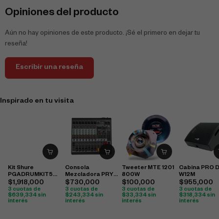
Opiniones del producto
Aún no hay opiniones de este producto. ¡Sé el primero en dejar tu
reseña!
Escribir una reseña
Inspirado en tu visita
Kit Shure
Consola
Tweeter MTE 1201
Cabina PRO 
PGADRUMKIT5
Mezcladora PRY
800W
W12M
con micrófonos
Mx8 Profesional 8
$
1,918,000
$
730,000
$
100,000
$
955,000
PGA52, PGA56 y
Canales Audio Dj
3 cuotas de
3 cuotas de
3 cuotas de
3 cuotas de
PGA57 para
$
639,334
sin
Sonido
$
243,334
sin
$
33,334
sin
$
318,334
sin
interés
interés
interés
interés
batería