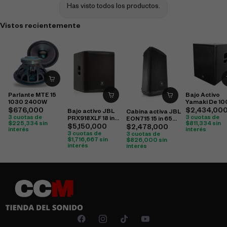
Has visto todos los productos.
Vistos recientemente
Parlante MTE 15
Bajo Activo
1030 2400W
Yamaki De 1
Sm1500Sb
$
676,000
$
2,434,00
Bajo activo JBL
Cabina activa JBL
3 cuotas de
3 cuotas de
PRX918XLF 18 in
EON715 15 in 650
$
225,334
sin
$
811,334
sin
1000 W RMS
W RMS Bluetooth
$
5,150,000
$
2,478,000
interés
interés
3 cuotas de
3 cuotas de
$
1,716,667
sin
$
826,000
sin
interés
interés