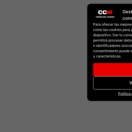
Gest
con
Para ofrecer las mejore
como las cookies para 
dispositivo. Dar tu con
permitirá procesar dat
o identificadores únicos 
consentimiento puede a
y características.
V
Política