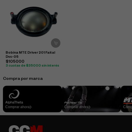
Bobina MTE Driver 201 Faital
Dvc-05
$105000
3 cuotas de $35000 sin interés
Compra por marca
Comprar ahora
Comprar ahora
Comp