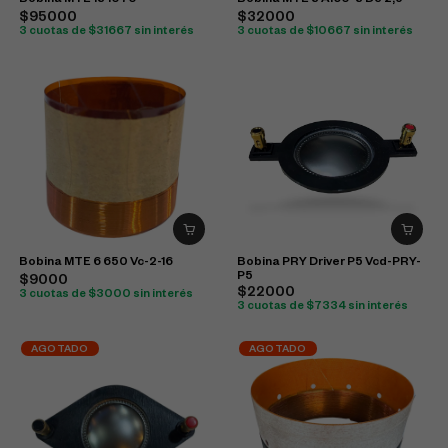
Bobina MTE 18 1070
Bobina MTE 8 Al60-8 De 2,5
$95000
$32000
3 cuotas de $31667 sin interés
3 cuotas de $10667 sin interés
Bobina MTE 6 650 Vc-2-16
Bobina PRY Driver P5 Vcd-PRY-
P5
$9000
$22000
3 cuotas de $3000 sin interés
3 cuotas de $7334 sin interés
AGOTADO
AGOTADO