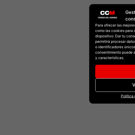
Gest
con
Para ofrecer las mejore
como las cookies para 
dispositivo. Dar tu con
permitirá procesar dat
o identificadores únicos 
consentimiento puede a
y características.
V
Política