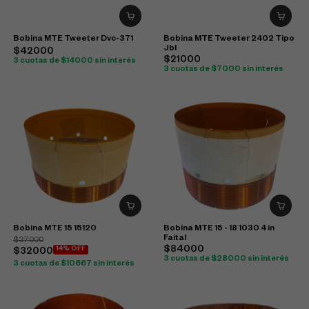
Bobina MTE Tweeter Dvc-371
Bobina MTE Tweeter 2402 Tipo
Jbl
$42000
$21000
3 cuotas de $14000 sin interés
3 cuotas de $7000 sin interés
Bobina MTE 15 15120
Bobina MTE 15 - 18 1030 4 in
Faital
$37000
$84000
14% OFF
$32000
3 cuotas de $28000 sin interés
3 cuotas de $10667 sin interés