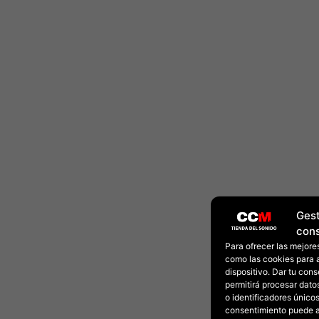
Gest
con
Para ofrecer las mejore
como las cookies para 
dispositivo. Dar tu con
permitirá procesar dat
o identificadores únicos 
consentimiento puede a