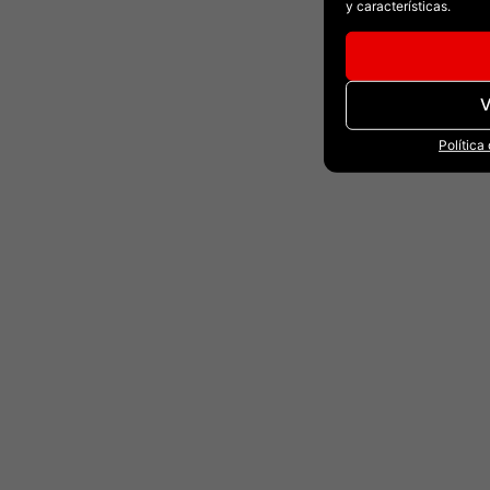
y características.
V
Política