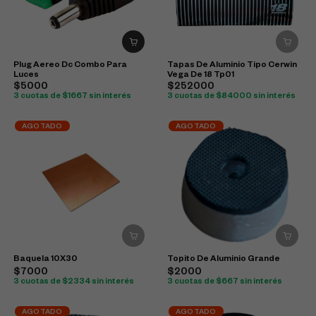
Plug Aereo Dc Combo Para
Tapas De Aluminio Tipo Cerwin
Luces
Vega De 18 Tp01
$5000
$252000
3 cuotas de $1667 sin interés
3 cuotas de $84000 sin interés
AGOTADO
AGOTADO
Baquela 10X30
Topito De Aluminio Grande
$7000
$2000
3 cuotas de $2334 sin interés
3 cuotas de $667 sin interés
AGOTADO
AGOTADO