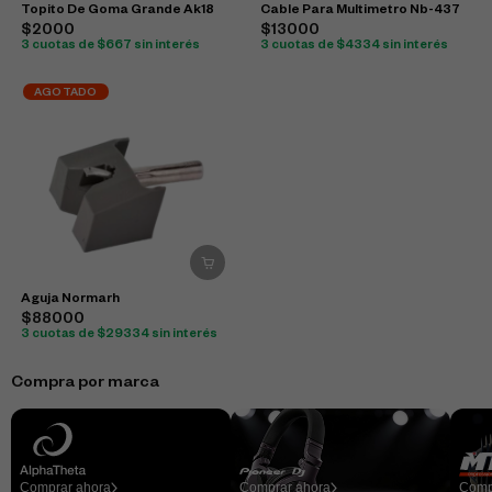
Topito De Goma Grande Ak18
Cable Para Multimetro Nb-437
$2000
$13000
3 cuotas de $667 sin interés
3 cuotas de $4334 sin interés
AGOTADO
Aguja Normarh
$88000
3 cuotas de $29334 sin interés
Compra por marca
Comprar ahora
Comprar ahora
Comp