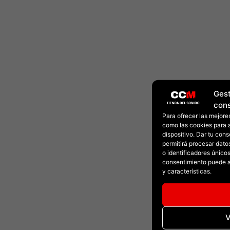
Gest
con
Para ofrecer las mejore
como las cookies para 
dispositivo. Dar tu con
permitirá procesar dat
o identificadores únicos 
consentimiento puede a
y características.
V