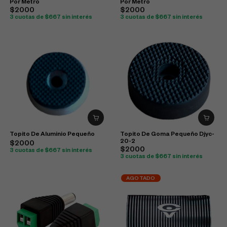
Por Metro
Por Metro
$2000
$2000
3 cuotas de $667 sin interés
3 cuotas de $667 sin interés
Topito De Aluminio Pequeño
Topito De Goma Pequeño Djyc-
20-2
$2000
$2000
3 cuotas de $667 sin interés
3 cuotas de $667 sin interés
AGOTADO