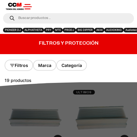
PIONEER DJ
ALPHATHETA
PRY
MTE
PRODJ
BIG DIPPER
AKAI
AUDIOKING
Audiotec
FILTROS Y PROTECCIÓN
Filtros
Marca
Categoría
19 productos
ULTIMOS