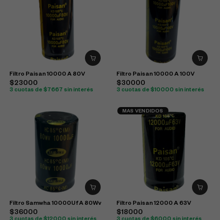
Filtro Paisan 10000 A 80V
Filtro Paisan 10000 A 100V
$23000
$30000
3 cuotas de $7667 sin interés
3 cuotas de $10000 sin interés
MAS VENDIDOS
Filtro Samwha 10000Uf A 80Wv
Filtro Paisan 12000 A 63V
$36000
$18000
3 cuotas de $12000 sin interés
3 cuotas de $6000 sin interés