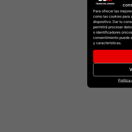
con
Para ofrecer las mejore
como las cookies para 
dispositivo. Dar tu con
permitirá procesar dat
o identificadores únicos 
consentimiento puede a
y características.
V
Política