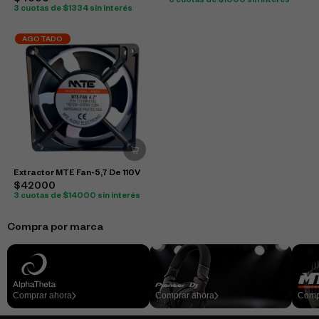
$4000
3 cuotas de $1000 sin interés
3 cuotas de $1334 sin interés
AGOTADO
Extractor MTE Fan-5,7 De 110V
$42000
3 cuotas de $14000 sin interés
Compra por marca
Comprar ahora
Comprar ahora
Comp