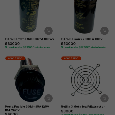
Filtro Samwha 15000Uf A 100Wv
Filtro Paisan 22000 A 100V
$63000
$53000
3 cuotas de $21000 sin interés
3 cuotas de $17667 sin interés
AGOTADO
AGOTADO
Porta Fusible 30Mm 15A 125V
Rejilla 3 Metalica P/Extractor
10A 250V
$3000