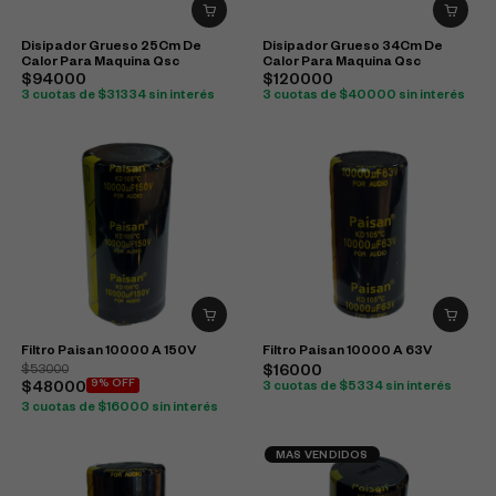
Disipador Grueso 25Cm De
Disipador Grueso 34Cm De
Calor Para Maquina Qsc
Calor Para Maquina Qsc
$94000
$120000
3 cuotas de $31334 sin interés
3 cuotas de $40000 sin interés
Filtro Paisan 10000 A 150V
Filtro Paisan 10000 A 63V
$53000
$16000
9% OFF
$48000
3 cuotas de $5334 sin interés
3 cuotas de $16000 sin interés
MAS VENDIDOS