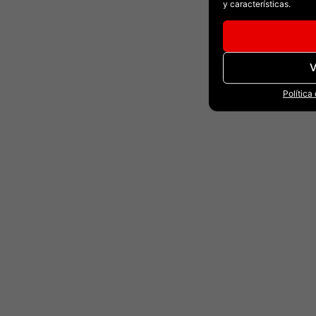
y características.
V
Política