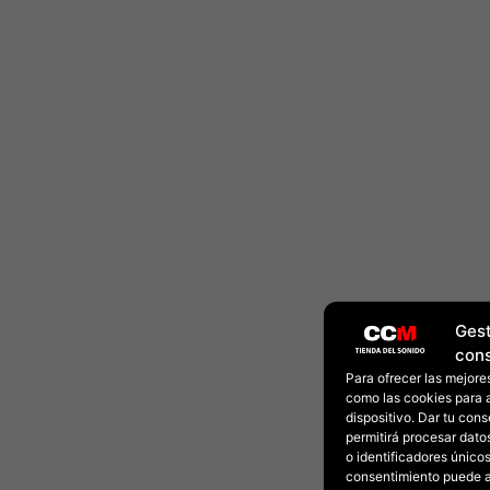
Gest
con
Para ofrecer las mejore
como las cookies para 
dispositivo. Dar tu con
permitirá procesar dat
o identificadores únicos 
consentimiento puede a