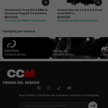
Convertidor Proel De 3,5Mm A
Convertidor De 2 3,5 A 3,5 Proel
Conector Plug 1/4 Trs Estéreo
Coat140Pro
$14000
$13000
3 cuotas de $4667 sin interés
3 cuotas de $4334 sin interés
Compra por marca
Comprar ahora
Comprar ahora
Comp
Suscríbete y entérate de nuestras ofertas y novedades