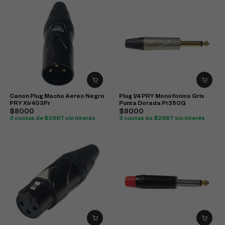
Canon Plug Macho Aereo Negro
Plug 1/4 PRY Monofonico Gris
PRY Xlr403Pr
Punta Dorada Pr350G
$8000
$8000
3 cuotas de $2667 sin interés
3 cuotas de $2667 sin interés