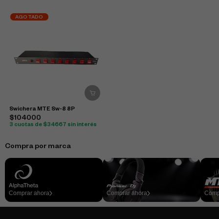
AGOTADO
Swichera MTE Sw-8 8P
$104000
3 cuotas de $34667 sin interés
Compra por marca
Comprar ahora
Comprar ahora
Comp