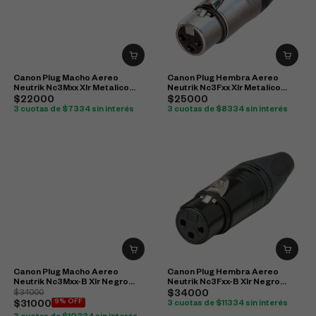
Canon Plug Macho Aereo
Canon Plug Hembra Aereo
Neutrik Nc3Mxx Xlr Metalico
Neutrik Nc3Fxx Xlr Metalico
Original
Original
$22000
$25000
3 cuotas de $7334 sin interés
3 cuotas de $8334 sin interés
Canon Plug Macho Aereo
Canon Plug Hembra Aereo
Neutrik Nc3Mxx-B Xlr Negro
Neutrik Nc3Fxx-B Xlr Negro
Original
Original
$34000
$34000
9% OFF
$31000
3 cuotas de $11334 sin interés