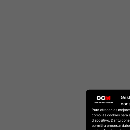
Gest
con
Para ofrecer las mejore
como las cookies para 
dispositivo. Dar tu con
permitirá procesar dat