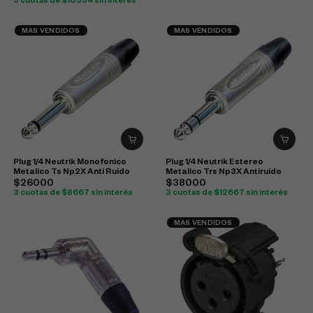
3 cuotas de $10334 sin interés
MAS VENDIDOS
MAS VENDIDOS
Plug 1/4 Neutrik Monofonico
Plug 1/4 Neutrik Estereo
Metalico Ts Np2X Anti Ruido
Metalico Trs Np3X Antiruido
$26000
$38000
3 cuotas de $8667 sin interés
3 cuotas de $12667 sin interés
MAS VENDIDOS