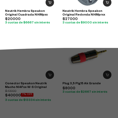
Neutrik Hembra Speakon
Neutrik Hembra Speakon
Original Cuadrada Nl4Mpxx
Original Redonda Nl4Mprxx
$20000
$27000
3 cuotas de $6667 sin interés
3 cuotas de $9000 sin interés
Conector Speakon Neutrik
Plug 3,5 Plg15 Ak Grande
Macho Nl4Fxx-W-S Original
$8000
$43000
3 cuotas de $2667 sin interés
7% OFF
$40000
3 cuotas de $13334 sin interés