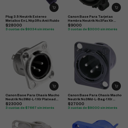
Plug 3.5 Neutrik Estereo
Canon Base Para Tarjetas
Metalico En L Ntp3Rc Anti Ruido
Hembra Neutrik Nc3Fav Xlr
Original
$28000
$9000
3 cuotas de $9334 sin interés
3 cuotas de $3000 sin interés
Canon Base Para Chasis Macho
Canon Base Para Chasis Macho
Neutrik Nc3Md-L-1 Xlr Plateado
Neutrik Nc3Md-L-Bag-1 Xlr
Original
Negro Original
$23000
$27000
3 cuotas de $7667 sin interés
3 cuotas de $9000 sin interés