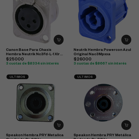
Canon Base Para Chasis
Neutrik Hembra Powercon Azul
Hembra Neutrik Nc3Fd-L-1 Xlr
Original Nac3Mpxxa
Plateado Original
$25000
$26000
3 cuotas de $8334 sin interés
3 cuotas de $8667 sin interés
ULTIMOS
ULTIMOS
Speakon Hembra PRY Metalica
Speakon Hembra PRY Metálica