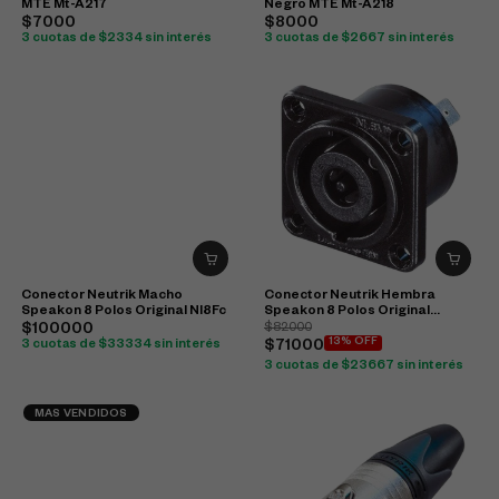
MTE Mt-A217
Negro MTE Mt-A218
$7000
$8000
3 cuotas de $2334 sin interés
3 cuotas de $2667 sin interés
Conector Neutrik Macho
Conector Neutrik Hembra
Speakon 8 Polos Original Nl8Fc
Speakon 8 Polos Original
Nl8Mpr-Bag
$100000
$82000
13% OFF
3 cuotas de $33334 sin interés
$71000
3 cuotas de $23667 sin interés
MAS VENDIDOS