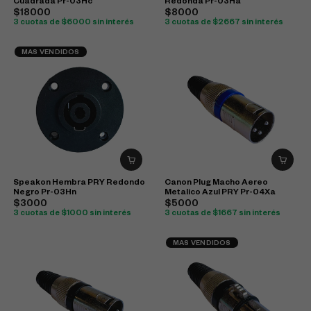
Cuadrada Pr-03Hc
Redonda Pr-03Ha
$18000
$8000
3 cuotas de $6000 sin interés
3 cuotas de $2667 sin interés
MAS VENDIDOS
Speakon Hembra PRY Redondo
Canon Plug Macho Aereo
Negro Pr-03Hn
Metalico Azul PRY Pr-04Xa
$3000
$5000
3 cuotas de $1000 sin interés
3 cuotas de $1667 sin interés
MAS VENDIDOS