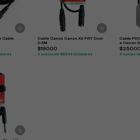
x Cable
Cable Canon Canon Xlr PRY Cnxl-
Cable PR
0.5M
a Canon 3
$19000
$2500
nterés
3 cuotas de $6334 sin interés
3 cuotas d