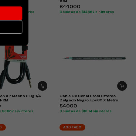
10M
$44000
e $7000 sin interés
3 cuotas de $14667 sin interés
on Xlr Macho Plug 1/4
Cable De Señal Proel Estereo
l-2M
Delgado Negro Hpc80 X Metro
0
$4000
e $8667 sin interés
3 cuotas de $1334 sin interés
O
AGOTADO