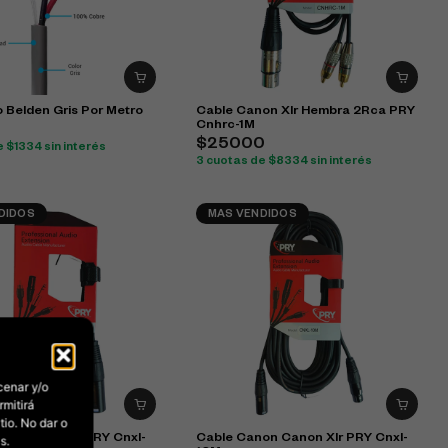
 Belden Gris Por Metro
Cable Canon Xlr Hembra 2Rca PRY
Cnhrc-1M
$25000
 $1334 sin interés
3 cuotas de $8334 sin interés
DIDOS
MAS VENDIDOS
cenar y/o
rmitirá
io. No dar o
on Canon Xlr PRY Cnxl-
Cable Canon Canon Xlr PRY Cnxl-
s.