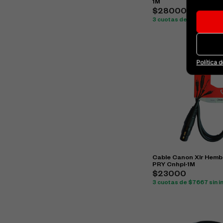
1M
$28000
3 cuotas de $9334 sin i
Política 
Cable Canon Xlr Hembr
PRY Cnhpl-1M
$23000
3 cuotas de $7667 sin i