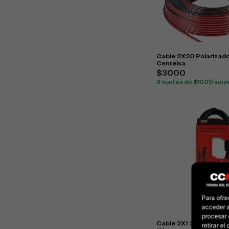
Cable 2X20 Polarizad
Centelsa
$3000
3 cuotas de $1000 sin i
Para ofre
acceder a
procesar 
Cable 2X1 2 1/4 A 3,5 
retirar e