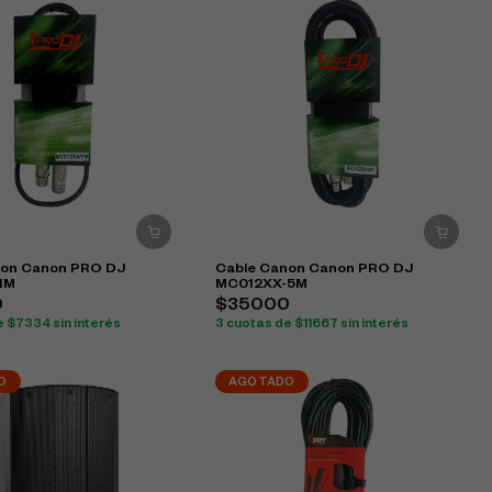
non Canon PRO DJ
Cable Canon Canon PRO DJ
1M
MC012XX-5M
0
$35000
e $7334 sin interés
3 cuotas de $11667 sin interés
O
AGOTADO