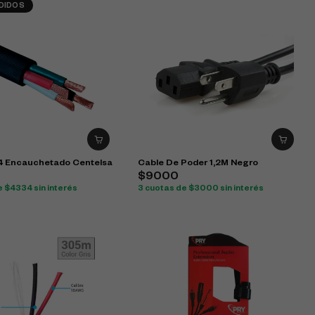
DIDOS
4 Encauchetado Centelsa
Cable De Poder 1,2M Negro
$9000
e $4334 sin interés
3 cuotas de $3000 sin interés