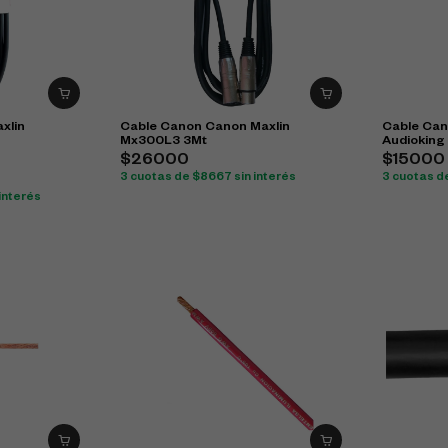
xlin
Cable Canon Canon Maxlin
Cable Can
Mx300L3 3Mt
Audioking
$26000
$15000
3 cuotas de $8667 sin interés
3 cuotas d
interés