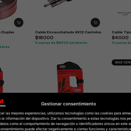
o Duplex
Cable Encauchetado 4X12 Centelsa
Cable Tipo
$18000
$4000
3 cuotas de $6000 sin interés
3 cuotas de
nterés
MAS VEN
Gestionar consentimiento
cer las mejores experiencias, utilizamos tecnologías como las cookies para alma
 la información del dispositivo. Dar tu consentimiento a estas tecnologías nos pe
datos como el comportamiento de navegación o identificadores únicos en este sit
PRY Pl2X1Rc-
Cable Canon Canon Xlr PRY Cnxl-
Cable Can
l consentimiento puede afectar negativamente a ciertas funciones y característica