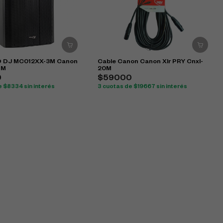
O DJ MC012XX-3M Canon
Cable Canon Canon Xlr PRY Cnxl-
 M
20M
0
$59000
e $8334 sin interés
3 cuotas de $19667 sin interés