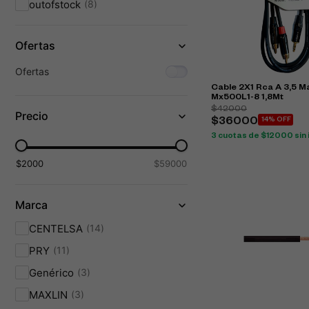
outofstock
8
Ofertas
Ofertas
Cable 2X1 Rca A 3,5 Ma
Mx500L1-8 1,8Mt
$42000
Precio
$36000
14% OFF
3 cuotas de $12000 sin 
$2000
$59000
Marca
CENTELSA
14
PRY
11
Genérico
3
MAXLIN
3