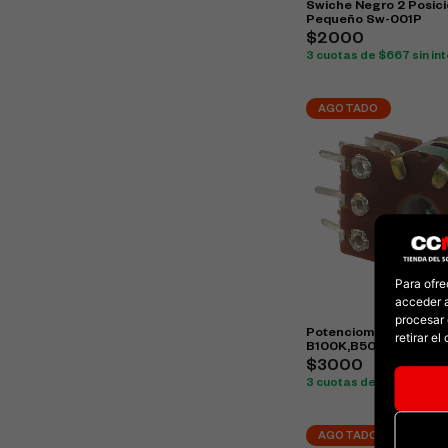
Swiche Negro 2 Posici
Pequeño Sw-001P
$2000
3 cuotas de $667 sin in
AGOTADO
Para ofre
acceder a
procesar 
Potenciometro Estereo
retirar e
B100K,B50K
$3000
3 cuotas de $1000 sin i
AGOTADO