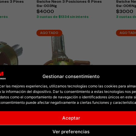
ones 3 Pines
Swiche Neon 3 Posiciones 6 Pines
Swiche Ne
Sw-003Ng
Sw-006N
$4000
$3000
terés
3 cuotas de $1334 sin interés
3 cuotas d
AGOTADO
AGOTAD
Gestionar consentimiento
cer las mejores experiencias, utilizamos tecnologías como las cookies para alma
 la información del dispositivo. Dar tu consentimiento a estas tecnologías nos pe
datos como el comportamiento de navegación o identificadores únicos en este sit
 Balinera
Potenciometro Monofonico
Swiche Ne
l consentimiento puede afectar negativamente a ciertas funciones y característica
Balinera B10K,B20K
Ha-15000 
$2000
$8000
nterés
3 cuotas de $667 sin interés
3 cuotas d
Aceptar
Ver preferencias