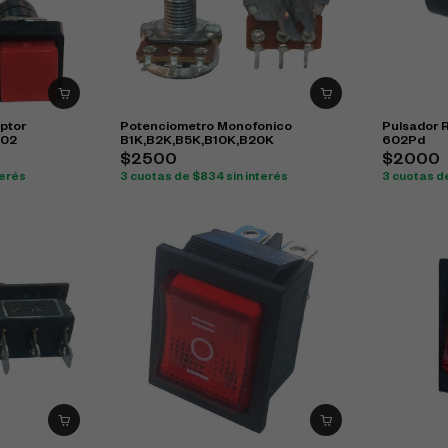
uptor
Potenciometro Monofonico
Pulsador 
802
B1K,B2K,B5K,B10K,B20K
602Pd
$2500
$2000
terés
3 cuotas de $834 sin interés
3 cuotas de