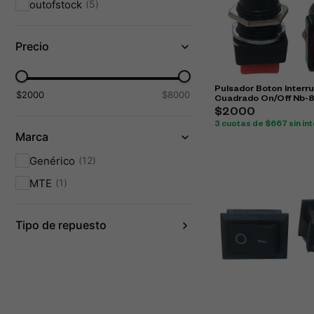
outofstock
5
Precio
Pulsador Boton Interr
$2000
$8000
Cuadrado On/Off Nb-
$2000
3 cuotas de $667 sin in
Marca
Genérico
12
MTE
1
Tipo de repuesto