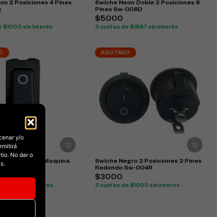
on 2 Posiciones 4 Pines
Swiche Neon Doble 2 Posiciones 6
g
Pines Sw-008D
$5000
e $1000 sin interés
3 cuotas de $1667 sin interés
O
AGOTADO
cenar y/o
rmitirá
io. No dar o
gro MTE Para Maquina
Swiche Negro 2 Posiciones 2 Pines
s.
2 Patas
Redondo Sw-004R
$3000
e $2667 sin interés
3 cuotas de $1000 sin interés