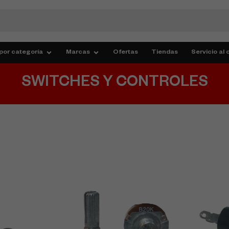
por categoría
Marcas
Ofertas
Tiendas
Servicio al 
SWITCHES Y CONTROLES