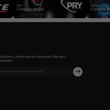
PRY
PRODJ
Comprar ahora
Comprar a
críbete y entérate de nuestras ofertas y
vedades