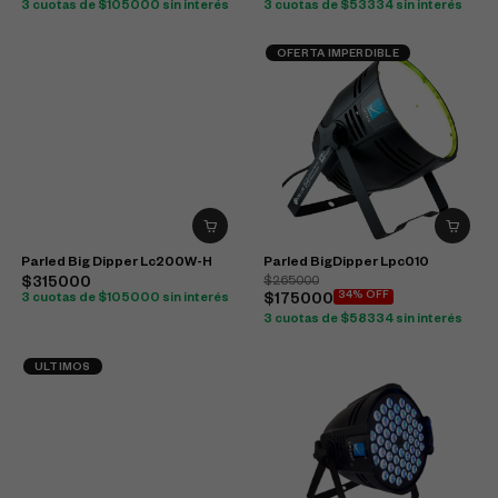
3 cuotas de $105000 sin interés
3 cuotas de $53334 sin interés
OFERTA IMPERDIBLE
Parled Big Dipper Lc200W-H
Parled BigDipper Lpc010
$315000
$265000
34% OFF
3 cuotas de $105000 sin interés
$175000
3 cuotas de $58334 sin interés
ULTIMOS