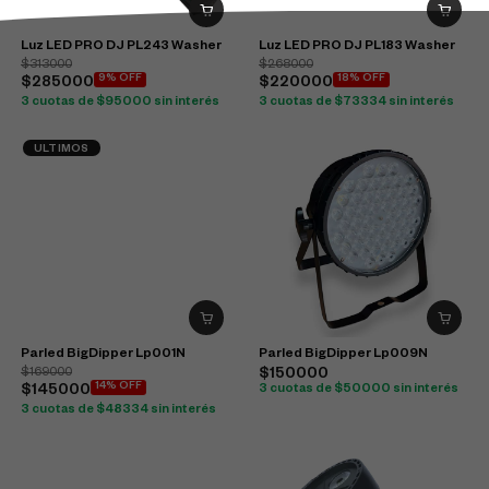
Luz LED PRO DJ PL243 Washer
Luz LED PRO DJ PL183 Washer
$313000
$268000
9% OFF
18% OFF
$285000
$220000
3 cuotas de $95000 sin interés
3 cuotas de $73334 sin interés
ULTIMOS
Parled BigDipper Lp001N
Parled BigDipper Lp009N
$169000
$150000
14% OFF
$145000
3 cuotas de $50000 sin interés
3 cuotas de $48334 sin interés