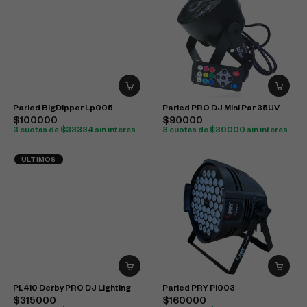
Parled BigDipper Lp005
Parled PRO DJ Mini Par 35UV
$100000
$90000
3 cuotas de $33334 sin interés
3 cuotas de $30000 sin interés
ULTIMOS
PL410 Derby PRO DJ Lighting
Parled PRY Pl003
$315000
$160000