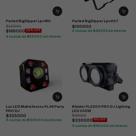
Parled BigDipper Lpc180
Parled BigDipper Lpc007
$220000
$130000
25% OFF
$165000
3 cuotas de $43334 sin interés
3 cuotas de $55000 sin interés
Luz LED Multiefectos PL49 Party
Blinder PL2200 PRO DJ Lighting
PRO DJ
LED 200W
$325000
$351000
6% OFF
3 cuotas de $108334 sin interés
$330000
3 cuotas de $110000 sin interés