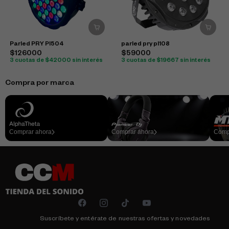
Parled PRY Pl504
parled pry pl108
$126000
$59000
3 cuotas de $42000 sin interés
3 cuotas de $19667 sin interés
Compra por marca
Comprar ahora
Comprar ahora
Comp
Suscríbete y entérate de nuestras ofertas y novedades