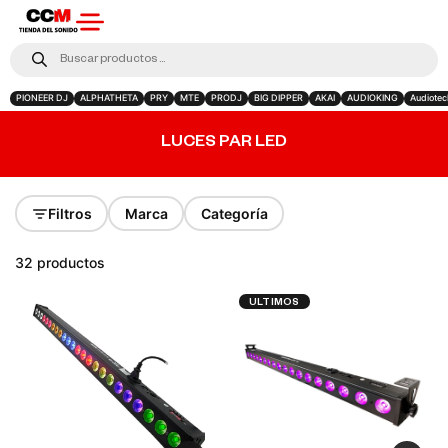
PIONEER DJ
ALPHATHETA
PRY
MTE
PRODJ
BIG DIPPER
AKAI
AUDIOKING
Audiotec
LUCES PAR LED
Filtros
Marca
Categoría
32 productos
ULTIMOS