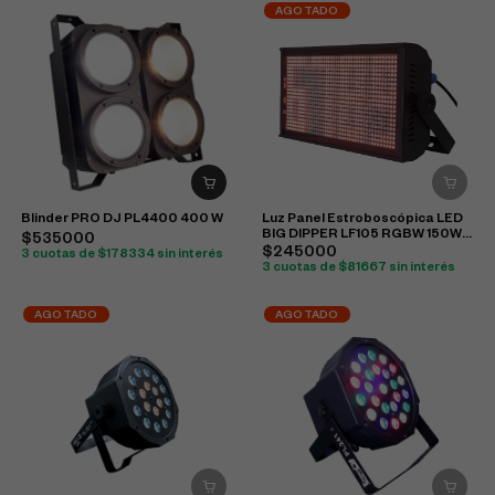
AGOTADO
Blinder PRO DJ PL4400 400 W
Luz Panel Estroboscópica LED
BIG DIPPER LF105 RGBW 150W
$535000
DMX
$245000
3 cuotas de $178334 sin interés
3 cuotas de $81667 sin interés
AGOTADO
AGOTADO