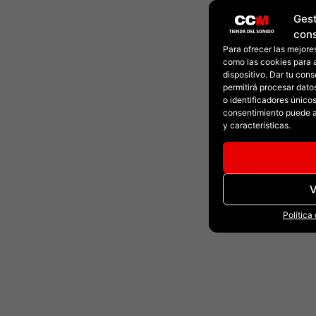
Gest
con
Para ofrecer las mejore
como las cookies para 
dispositivo. Dar tu con
permitirá procesar dat
o identificadores únicos 
consentimiento puede a
y características.
V
Política