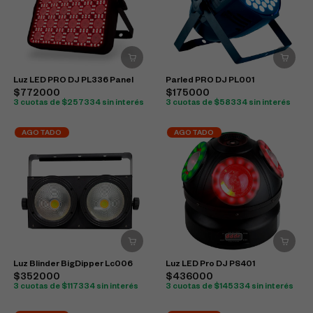
Luz LED PRO DJ PL336 Panel
Parled PRO DJ PL001
$772000
$175000
3 cuotas de $257334 sin interés
3 cuotas de $58334 sin interés
AGOTADO
AGOTADO
Luz Blinder BigDipper Lc006
Luz LED Pro DJ PS401
$352000
$436000
3 cuotas de $117334 sin interés
3 cuotas de $145334 sin interés