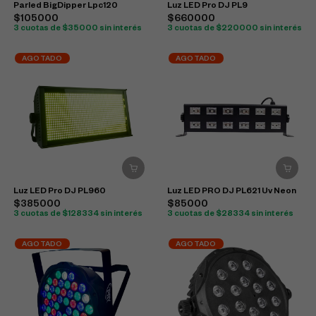
Parled BigDipper Lpc120
Luz LED Pro DJ PL9
$105000
$660000
3 cuotas de $35000 sin interés
3 cuotas de $220000 sin interés
AGOTADO
AGOTADO
Luz LED Pro DJ PL960
Luz LED PRO DJ PL621 Uv Neon
$385000
$85000
3 cuotas de $128334 sin interés
3 cuotas de $28334 sin interés
AGOTADO
AGOTADO