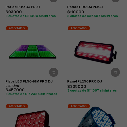
Parled PRO DJ PL181
Parled PRO DJ PL241
$93000
$110000
3 cuotas de $31000 sin interés
3 cuotas de $36667 sin interés
AGOTADO
AGOTADO
Pisos LED PL5048M PRO DJ
Panel PL256 PRO DJ
Lighting
$335000
$457000
3 cuotas de $111667 sin interés
3 cuotas de $152334 sin interés
AGOTADO
AGOTADO