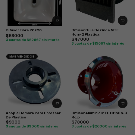
Difusor Fibra 26X26
Difusor Guia De Onda MTE
Horn-2 Plastica
$68000
$47000
3 cuotas de $22667 sin interés
3 cuotas de $15667 sin interés
MAS VENDIDOS
Acople Hembra Para Enroscar
Difusor Aluminio MTE Df1606-R
De Plastico
Rojo
$9000
$78000
3 cuotas de $3000 sin interés
3 cuotas de $26000 sin interés