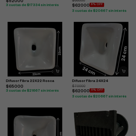
$52000
$66000
6% OFF
3 cuotas de $17334 sin interés
$62000
3 cuotas de $20667 sin interés
Difusor Fibra 22X22 Rosca
Difusor Fibra 24X24
$65000
$70000
11% OFF
3 cuotas de $21667 sin interés
$62000
3 cuotas de $20667 sin interés