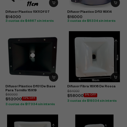
Difusor Plastico 11X11 Df 07
Difusor Plastico Df13 16X14
$14000
$16000
3 cuotas de $4667 sin interés
3 cuotas de $5334 sin interés
Difusor Plástico Df01 De Base
Difusor Fibra 16X16 De Rosca
Para Tornillo 15X19
$64000
$60000
9% OFF
$58000
13% OFF
$52000
3 cuotas de $19334 sin interés
3 cuotas de $17334 sin interés