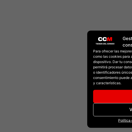
Gest
con
Para ofrecer las mejore
como las cookies para 
dispositivo. Dar tu con
permitirá procesar dat
o identificadores únicos 
consentimiento puede a
y características.
V
Política