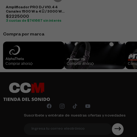
Amplificador PRO DJ V10.4 4
Canales 1500 W a 4 Ω / 3000 W
Bridge
$2225000
3 cuotas de $741667 sin interés
Compra por marca
Comprar ahora
Comprar ahora
Comp
Suscríbete y entérate de nuestras ofertas y novedades