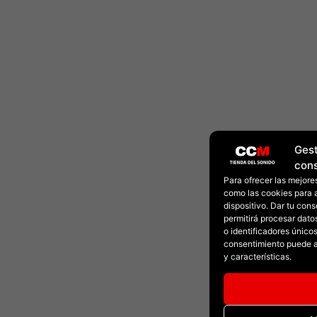
Gest
con
Para ofrecer las mejore
como las cookies para 
dispositivo. Dar tu con
permitirá procesar dat
o identificadores únicos 
consentimiento puede a
y características.